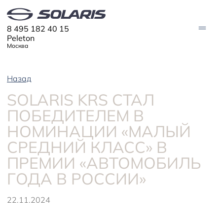
8 495 182 40 15
Peleton
Москва
Назад
МОДЕЛИ
SOLARIS KRS СТАЛ
Solaris HC
Solaris KRX
ЦИФРОВОЙ АВТОМОБИЛЬ
ПОБЕДИТЕЛЕМ В
Solaris KRS
Solaris HS
НОМИНАЦИИ «МАЛЫЙ
ПОКУПАТЕЛЯМ
Кредит
СРЕДНИЙ КЛАСС» В
Трейд-ин
СЕРВИС
Корпоративным клиентам
ПРЕМИИ «АВТОМОБИЛЬ
Запасные части
Оригинальные аксессуары
Запись на сервис
Тест-драйв
О ДИЛЕРЕ
ГОДА В РОССИИ»
Гарантия
Плати частями
Контакты
Руководства
Информация о дилере
Помощь на дорогах
22.11.2024
Новости