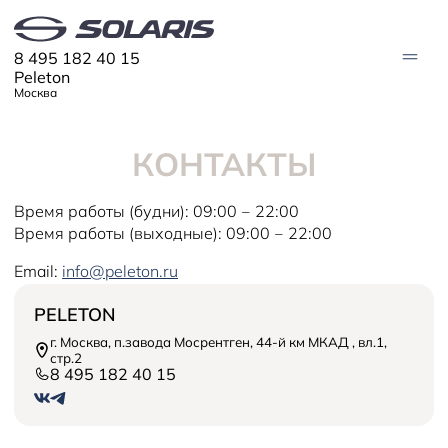
8 495 182 40 15
Peleton
Москва
КОНТАКТЫ
МОДЕЛИ
Solaris HC
Solaris KRX
Время работы (будни): 09:00 ‒ 22:00
ЦИФРОВОЙ АВТОМОБИЛЬ
Solaris KRS
Время работы (выходные): 09:00 ‒ 22:00
Solaris HS
ПОКУПАТЕЛЯМ
Email:
info@peleton.ru
Кредит
Трейд-ин
СЕРВИС
PELETON
Корпоративным клиентам
Запасные части
Оригинальные аксессуары
г. Москва, п.завода Мосрентген, 44-й км МКАД , вл.1,
Запись на сервис
Тест-драйв
О ДИЛЕРЕ
стр.2
Гарантия
Плати частями
8 495 182 40 15
Контакты
Руководства
Информация о дилере
Помощь на дорогах
Новости