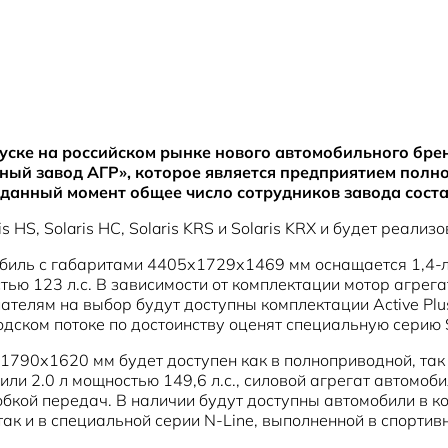
уске на российском рынке нового автомобильного бренд
ый завод АГР», которое является предприятием полно
а данный момент общее число сотрудников завода соста
 HS, Solaris HC, Solaris KRS и Solaris KRX и будет реали
мобиль с габаритами 4405х1729х1469 мм оснащается 1,4-
тью 123 л.с. В зависимости от комплектации мотор агрег
елям на выбор будут доступны комплектации Active Plus 
дском потоке по достоинству оценят специальную серию Sp
х1790х1620 мм будет доступен как в полноприводной, та
или 2.0 л мощностью 149,6 л.с., силовой агрегат автомо
кой передач. В наличии будут доступны автомобили в комп
 так и в специальной серии N-Line, выполненной в спортив