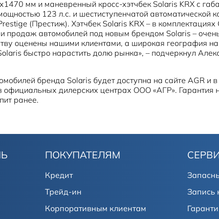
0х1470 мм и маневренный кросс-хэтчбек Solaris KRX с 
щностью 123 л.с. и шестиступенчатой автоматической кор
restige (Престиж). Хэтчбек Solaris KRX – в комплектациях Co
 и продаж автомобилей под новым брендом Solaris – оче
нству оценены нашими клиентами, а широкая география н
Solaris быстро нарастить долю рынка», – подчеркнул Але
мобилей бренда Solaris будет доступна на сайте AGR и в
жно в официальных дилерских центрах ООО «АГР». Гарантия
пит ранее.
ЛЬ
ПОКУПАТЕЛЯМ
СЕРВ
Кредит
Запасны
Трейд-ин
Запись 
Корпоративным клиентам
Гаранти