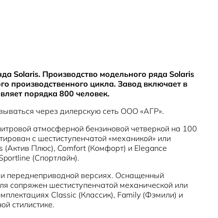
а Solaris. Производство модельного ряда Solaris
го производственного цикла. Завод включает в
вляет порядка 800 человек.
зовываться через дилерскую сеть ООО «АГР».
литровой атмосферной бензиновой четверкой на 100
атирован с шестиступенчатой «механикой» или
(Актив Плюс), Comfort (Комфорт) и Elegance
ortline (Спортлайн).
к и переднеприводной версиях. Оснащенный
биля сопряжен шестиступенчатой механической или
лектациях Classic (Классик), Family (Фэмили) и
ной стилистике.