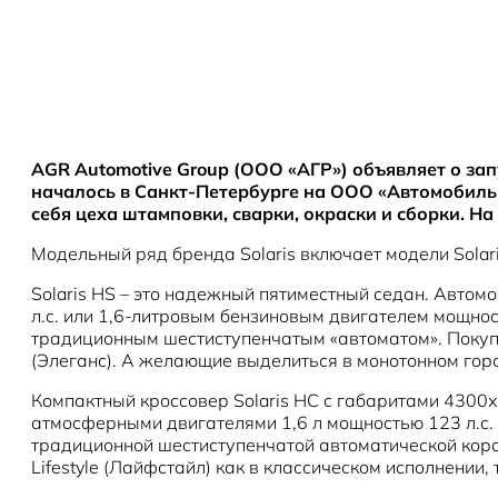
AGR Automotive Group (ООО «АГР») объявляет о зап
началось в Санкт-Петербурге на ООО «Автомобильн
себя цеха штамповки, сварки, окраски и сборки. Н
Модельный ряд бренда Solaris включает модели Solaris
Solaris HS – это надежный пятиместный седан. Авто
л.с. или 1,6-литровым бензиновым двигателем мощнос
традиционным шестиступенчатым «автоматом». Покупат
(Элеганс). А желающие выделиться в монотонном горо
Компактный кроссовер Solaris HC с габаритами 4300
атмосферными двигателями 1,6 л мощностью 123 л.с. 
традиционной шестиступенчатой автоматической короб
Lifestyle (Лайфстайл) как в классическом исполнении,