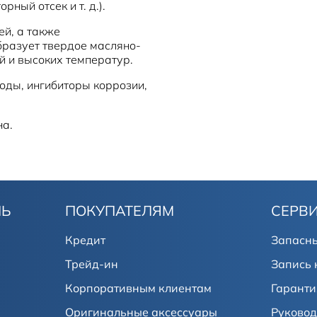
ный отсек и т. д.).
й, а также
разует твердое масляно-
оды, ингибиторы коррозии,
на.
ЛЬ
ПОКУПАТЕЛЯМ
СЕРВ
Кредит
Запасны
Трейд-ин
Запись 
Корпоративным клиентам
Гаранти
Оригинальные аксессуары
Руковод